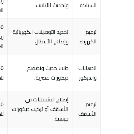
ري
السباكة
وتحديث الأنابيب.
ال
00
ترميم
تحديد التوصيلات الكهربائية
ري
الكهرباء
وإصلاح الأعطال.
ال
الدهانات
طلاء حديث وتصميم
والديكور
ديكورات عصرية.
لل
إصلاح التشققات في
ترميم
الأسقف أو تركيب ديكورات
الأسقف
لل
جبسية.