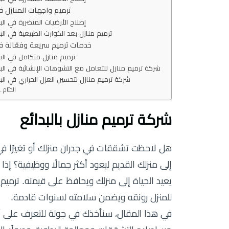
ترميم واجهات المنازل في
إصلاح الأرضيات المتضررة في البد
ترميم منازل بعد الكوارث الطبيعية في البد
خدمات ترميم سريعة وفعّالة في
ترميم منازل متكامل في البد
شركة ترميم منازل للتعامل مع التشوهات الإنشائية في البد
شركة ترميم منازل لتحسين العزل الحراري في البد
الختام
شركة ترميم منازل بالبدائع
هل لاحظت تشققات في جدران منزلك أو تغيرًا في 
إلى منزلك القديم ليعود أكثر جمالًا ووظيفية؟ إ
يعيد الحياة إلى منزلك ويحافظ على قيمته. ترميم
للمنزل رونقه ويضمن سلامته لسنوات قادمة.
في هذا المقال، سنأخذك في جولة للتعرف على