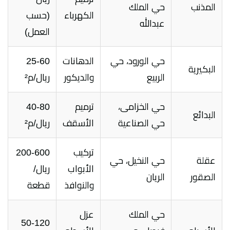
المذنب
حي الملك
الكهرباء
(حسب
عبدالله
العمل)
حي الورود، حي
الدهانات
25-60
البكيرية
الربيع
والديكور
ريال/م²
حي الخزامى،
ترميم
40-80
البدائع
حي الصناعية
الأسقف
ريال/م²
تركيب
200-600
عقلة
حي النخيل، حي
الأبواب
ريال/
الصقور
الريان
والنوافذ
قطعة
حي الملك
عزل
50-120