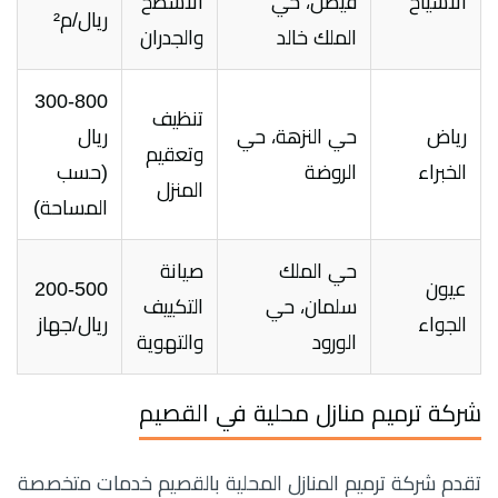
الأسياح
فيصل، حي
الأسطح
ريال/م²
الملك خالد
والجدران
300-800
تنظيف
رياض
حي النزهة، حي
ريال
وتعقيم
الخبراء
الروضة
(حسب
المنزل
المساحة)
حي الملك
صيانة
عيون
200-500
سلمان، حي
التكييف
الجواء
ريال/جهاز
الورود
والتهوية
شركة ترميم منازل محلية في القصيم
تقدم شركة ترميم المنازل المحلية بالقصيم خدمات متخصصة